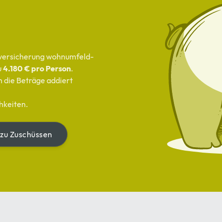
geversicherung wohnumfeld­
u
4.180 € pro Person
.
 die Beträge addiert
hkeiten.
zu Zuschüssen