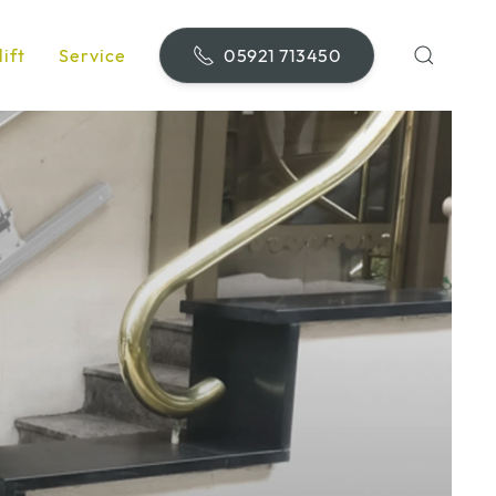
ift
Service
05921 713450