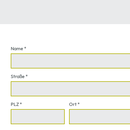
Name
Url
*
Straße
*
PLZ
*
Ort
*