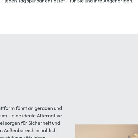
jeden Tag spürbar entlastet – für Sie und Ihre Angehörigen.
ttform fährt an geraden und
um – eine ideale Alternative
l sorgen für Sicherheit und
en Außenbereich erhältlich
auch für zusätzlichen