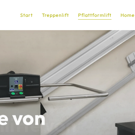
Start
Treppenlift
Pflattformlift
Homel
te von